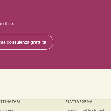
ssibile.
ima consulenza gratuita
STINATARI
PIATTAFORMA
r i comuni
Le soluzioni in sintesi