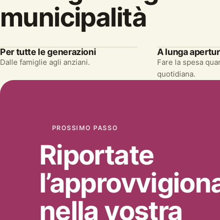
municipalità
Per tutte le generazioni
A lunga apertu
Dalle famiglie agli anziani.
Fare la spesa quan
quotidiana.
PROSSIMO PASSO
Riportate
l’approvvigio
nella vostra