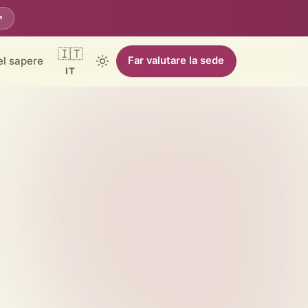
🇮🇹
el sapere
Far valutare la sede
IT