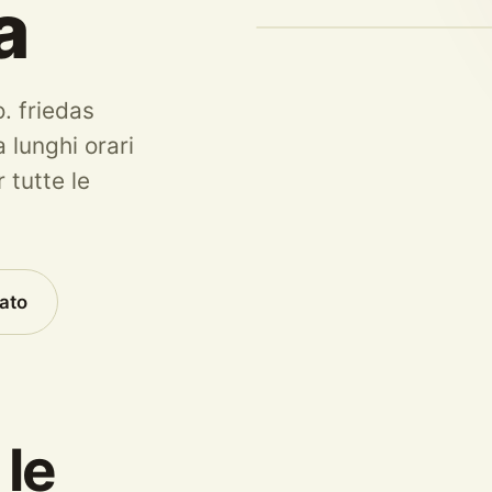
a
o. friedas
 lunghi orari
 tutte le
nato
le