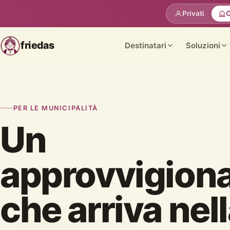
Privati
C
friedas
Destinatari
Soluzioni
PER LE MUNICIPALITÀ
Un
approvvigion
che arriva nel