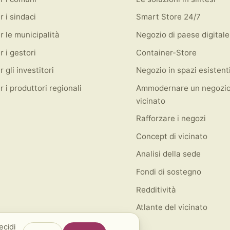
r i sindaci
Smart Store 24/7
r le municipalità
Negozio di paese digitale
r i gestori
Container-Store
r gli investitori
Negozio in spazi esistent
r i produttori regionali
Ammodernare un negozio
vicinato
Rafforzare i negozi
Concept di vicinato
Analisi della sede
Fondi di sostegno
Redditività
Atlante del vicinato
ecidi