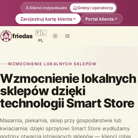
Klienci indywidualni
Gminy i operatorzy
Zarejestruj kartę klienta
Portal klienta
🇵🇱
friedas
PL
WZMOCNIENIE LOKALNYCH SKLEPÓW
Wzmocnienie lokalnych
sklepów dzięki
technologii Smart Store
Masarnia, piekarnia, sklep przy gospodarstwie lub
kwiaciarnia: dzięki sprzętowi Smart Store wydłużamy
godziny otwarcia istniejących sklepów — klienci robią